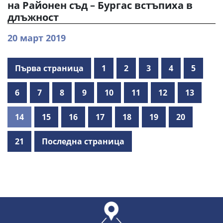
на Районен съд – Бургас встъпиха в
длъжност
20 март 2019
Първа страница
1
2
3
4
5
6
7
8
9
10
11
12
13
14
15
16
17
18
19
20
21
Последна страница