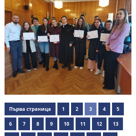
Първа страница
1
2
3
4
5
6
7
8
9
10
11
12
13