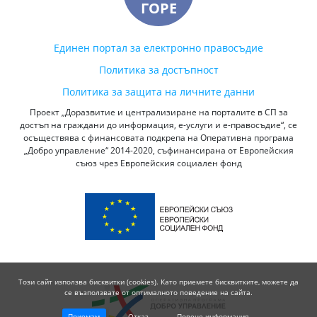
ГОРЕ
Единен портал за електронно правосъдие
Политика за достъпност
Политика за защита на личните данни
Проект „Доразвитие и централизиране на порталите в СП за
достъп на граждани до информация, е-услуги и е-правосъдие“, се
осъществява с финансовата подкрепа на Оперативна програма
„Добро управление“ 2014-2020, съфинансирана от Европейския
съюз чрез Европейския социален фонд
Този сайт използва бисквитки (cookies). Като приемете бисквитките, можете да
се възползвате от оптималното поведение на сайта.
Приемам
Отказ
Повече информация