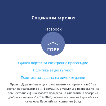
Социални мрежи
Facebook
ГОРЕ
Единен портал за електронно правосъдие
Политика за достъпност
Политика за защита на личните данни
Проект „Доразвитие и централизиране на порталите в СП за
достъп на граждани до информация, е-услуги и е-правосъдие“, се
осъществява с финансовата подкрепа на Оперативна програма
„Добро управление“ 2014-2020, съфинансирана от Европейския
съюз чрез Европейския социален фонд