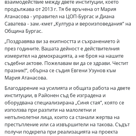
взаимодействие между двете институции, което
продължава от 2013 г. Тя бе връчена от Мария
Атанасова - управител на ЦОП-Бургас и Диана
Саватева - зам.-кмет „Култура и вероизповедания“ на
Община Бургас.
„Поздравява ви за екипността и съхранението ѝ
през годините. Вашата дейност е действителния
измерител на демокрацията, а не броя на нашите
съдебни актове. Пожелавам ви да се здрави. Честит
празник!“, обърна се съдия Евгени Узунов към
Мария Атанасова.
Благодарение на усилията и общата работа на двете
институции, в Районен съд бе изградена и
оборудвана специализирана „Синя стая“, която се
използва при разпити на малолетни и
непълнолетни лица, които са станали жертва на
престъпление или са извършители на такова. Съдът
получи подкрепа при реализацията на проекта