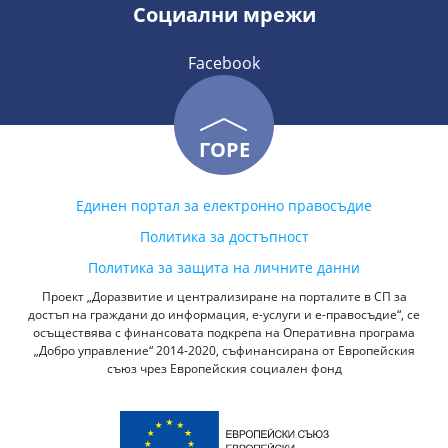
Социални мрежи
Facebook
ГОРЕ
Единен портал за електронно правосъдие
Политика за достъпност
Политика за защита на личните данни
Проект „Доразвитие и централизиране на порталите в СП за
достъп на граждани до информация, е-услуги и е-правосъдие“, се
осъществява с финансовата подкрепа на Оперативна програма
„Добро управление“ 2014-2020, съфинансирана от Европейския
съюз чрез Европейския социален фонд