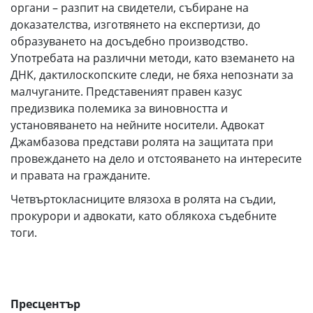
органи – разпит на свидетели, събиране на
доказателства, изготвянето на експертизи, до
образуването на досъдебно производство.
Употребата на различни методи, като вземането на
ДНК, дактилоскопските следи, не бяха непознати за
малчуганите. Представеният правен казус
предизвика полемика за виновността и
установяването на нейните носители. Адвокат
Джамбазова представи ролята на защитата при
провеждането на дело и отстояването на интересите
и правата на гражданите.
Четвъртокласниците влязоха в ролята на съдии,
прокурори и адвокати, като облякоха съдебните
тоги.
Пресцентър