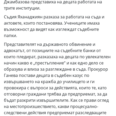
Джамбазова представиха на децата работата на
трите институции.
Съдия Яханаджиян разказа за работата на съда и
актовете, които постановява. Учениците имаха
възможност да видят как изглеждат съдебните
папки.
Представителят на държавното обвинение и
адвокатът, от позициите на съдебните банки от
които пледират, разказаха на децата по увлекателен
начин какво е „престъпление“ и как едно дело се
образува и влиза за разглеждане в съда. Прокурор
Ганева постави децата в съдебен казус по
извършването на кражба до училището и ги
провокира с въпроси за действията, които те, като
отговорни граждани трябва да предприемат, за да
бъдат разкрити извършителите. Как се прави оглед
на местопроизшествието, какви процесуално-
следствени действия предприемат разследващите