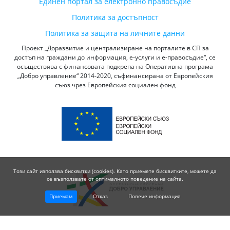
Единен портал за електронно правосъдие
Политика за достъпност
Политика за защита на личните данни
Проект „Доразвитие и централизиране на порталите в СП за
достъп на граждани до информация, е-услуги и е-правосъдие“, се
осъществява с финансовата подкрепа на Оперативна програма
„Добро управление“ 2014-2020, съфинансирана от Европейския
съюз чрез Европейския социален фонд
Този сайт използва бисквитки (cookies). Като приемете бисквитките, можете да
се възползвате от оптималното поведение на сайта.
Приемам
Отказ
Повече информация
© 2026 Висш Съдебен Съвет - Република България