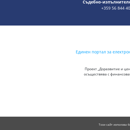
Съдебно-изпълнителн
+359 56 844 4
Единен портал за електро
Проект „Доразвитие и цен
осъществява с финансоват
Този сайт използва б