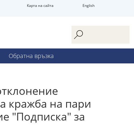
Карта на сайта
English
Обратна връзка
еотклонение
а кражба на пари
ие "Подписка" за