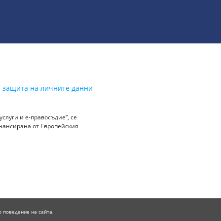
а защита на личните данни
слуги и е-правосъдие“, се
инансирана от Европейския
о поведение на сайта.