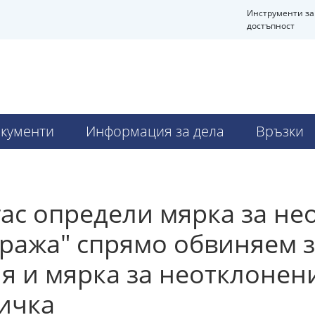
Инструменти за
достъпност
кументи
Информация за дела
Връзки
гас определи мярка за н
ража" спрямо обвиняем з
ия и мярка за неотклонен
ничка