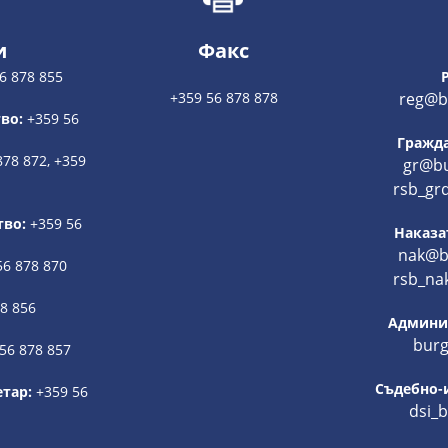
и
Факс
6 878 855
+359 56 878 878
reg@bu
во:
+359 56
Гражда
878 872, +359
gr@bu
rsb_gr
тво:
+359 56
Наказа
nak@bu
56 878 870
rsb_na
78 856
Админис
burg
56 878 857
Съдебно-
етар:
+359 56
dsi_