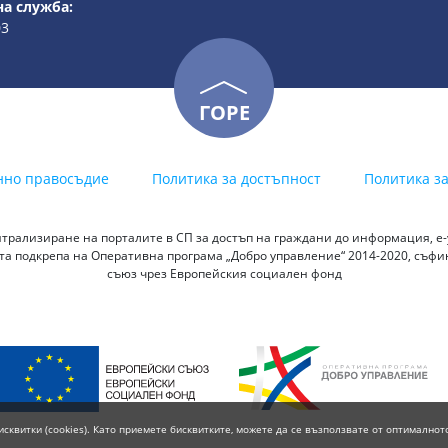
а служба:
03
ГОРЕ
нно правосъдие
Политика за достъпност
Политика з
трализиране на порталите в СП за достъп на граждани до информация, е-у
а подкрепа на Оперативна програма „Добро управление“ 2014-2020, съф
съюз чрез Европейския социален фонд
исквитки (cookies). Като приемете бисквитките, можете да се възползвате от оптималнот