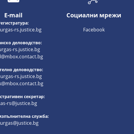
E-mail
Социални мрежи
Регистратура:
rgas-rs.justice.bg
Facebook
нско деловодство:
rgas-rs.justice.bg
d@mbox.contact.bg
телно деловодство:
rgas-rs.justice.bg
k@mbox.contact.bg
тративен секретар:
as-rs@justice.bg
изпълнителна служба:
burgas@justice.bg