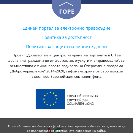
ГОРЕ
Единен портал за електронно правосъдие
Политика за достъпност
Политика за защита на личните данни
Проект „Доразвитие и централизиране на порталите в СП за
достъп на граждани до информация, е-услуги и е-правосъдие“, се
осъществява с финансовата подкрепа на Оперативна програма
„Добро управление“ 2014-2020, съфинансирана от Европейския
съюз чрез Европейския социален фонд
Този сайт използва бисквитки (cookies). Като приемете бисквитките, можете да
се възползвате от оптималното поведение на сайта.