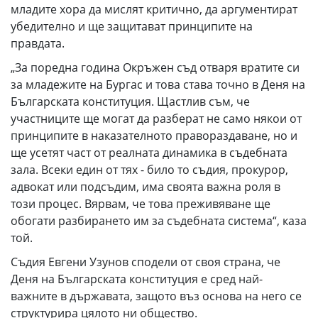
младите хора да мислят критично, да аргументират
убедително и ще защитават принципите на
правдата.
„За поредна година Окръжен съд отваря вратите си
за младежите на Бургас и това става точно в Деня на
Българската конституция. Щастлив съм, че
участниците ще могат да разберат не само някои от
принципите в наказателното правораздаване, но и
ще усетят част от реалната динамика в съдебната
зала. Всеки един от тях - било то съдия, прокурор,
адвокат или подсъдим, има своята важна роля в
този процес. Вярвам, че това преживяване ще
обогати разбирането им за съдебната система“, каза
той.
Съдия Евгени Узунов сподели от своя страна, че
Деня на Българската конституция е сред най-
важните в държавата, защото въз основа на него се
структурира цялото ни общество.