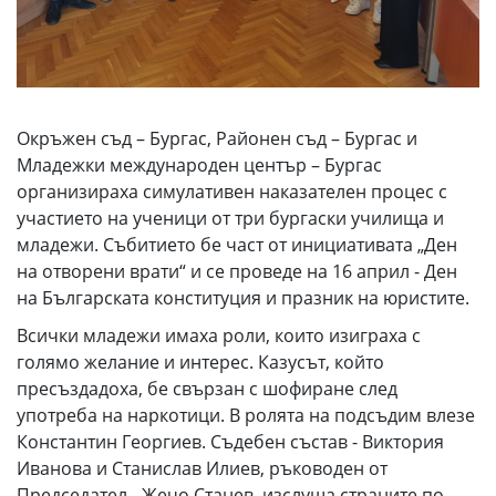
Окръжен съд – Бургас, Районен съд – Бургас и
Младежки международен център – Бургас
организираха симулативен наказателен процес с
участието на ученици от три бургаски училища и
младежи. Събитието бе част от инициативата „Ден
на отворени врати“ и се проведе на 16 април - Ден
на Българската конституция и празник на юристите.
Всички младежи имаха роли, които изиграха с
голямо желание и интерес. Казусът, който
пресъздадоха, бе свързан с шофиране след
употреба на наркотици. В ролята на подсъдим влезе
Константин Георгиев. Съдебен състав - Виктория
Иванова и Станислав Илиев, ръководен от
Председател - Жечо Станев, изслуша страните по