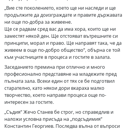
„Вие сте поколението, което ще ни наследи и ще
продължите да доизграждате и правите държавата
ни още по-добра за живеене.
Ще се радвам сред вас да има хора, които ще ни
заместят някой ден. Ще отстояват вътрешните си
принципи, морал и право. Ще направят така, че да
живеем в още по-добро общество“, обърна се той
към участниците в процеса и гостите в залата.
Заседанието премина при отлично и много
професионално представяне на младежите пред
пълната зала. Всеки един от тях се бе подготвил
старателно, като някои дори вкараха малко
творчество, което направи процеса още по-
интересен за гостите.
„Съдия“ Жечо Станев бе строг, но справедлив и
наложи условна присъда на „подсъдимия“
Константин Георгиев. Последва вълна от въпроси