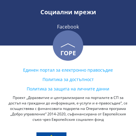
Социални мрежи
Facebook
ГОРЕ
Единен портал за електронно правосъдие
Политика за достъпност
Политика за защита на личните данни
Проект „Доразвитие и централизиране на порталите в СП за
достъп на граждани до информация, е-услуги и е-правосъдие“, се
осъществява с финансовата подкрепа на Оперативна програма
„Добро управление“ 2014-2020, съфинансирана от Европейския
съюз чрез Европейския социален фонд