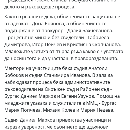
делото и ръководеше процеса.
Както в реалните дела, обвиненият се защитаваше
от адвокат - Дона Боянова, а обвинението се
поддържаше от прокурор - Далия Бахчеванова.
Процесът не мина и без свидетели - Габриела
Димитрова, Игор Пейчев и Кристияна Скопчанова.
Младежите усетиха от първа ръка какво е чувството
да носиш тога и да участваш в правораздаването.
Ментори на участниците бяха съдия Анатоли
Бобоков и съдия Станимира Иванова. В зала да
наблюдават процеса бяха административните
ръководители на Окръжен съд и Районен съд -
Бургас Даниел Марков и Евгени Узунов. Помощ на
младежите указаха и служителите в ММЦ - Бургас
Мария Попчева, Михаил Колев и Мария Недева.
Съдия Даниел Марков приветства участници и
изрази увереност, че събитието ще вдъхнови