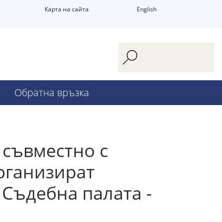
Карта на сайта
English
Обратна връзка
, съвместно с
рганизират
 Съдебна палата -