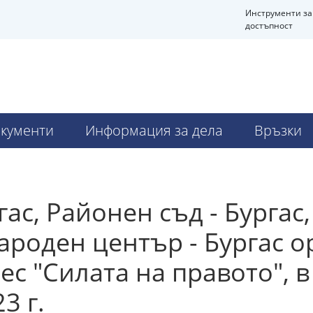
Инструменти за
достъпност
кументи
Информация за дела
Връзки
ас, Районен съд - Бургас
роден център - Бургас о
с "Силата на правото", в
3 г.