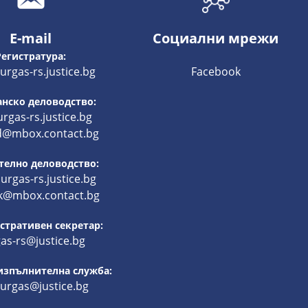
E-mail
Социални мрежи
Регистратура:
rgas-rs.justice.bg
Facebook
нско деловодство:
rgas-rs.justice.bg
d@mbox.contact.bg
телно деловодство:
rgas-rs.justice.bg
k@mbox.contact.bg
тративен секретар:
as-rs@justice.bg
изпълнителна служба:
burgas@justice.bg