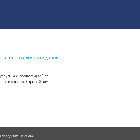
а защита на личните данни
слуги и е-правосъдие“, се
инансирана от Европейския
о поведение на сайта.