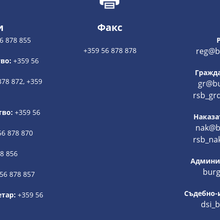
и
Факс
6 878 855
+359 56 878 878
reg@bu
во:
+359 56
Гражда
878 872, +359
gr@bu
rsb_gr
тво:
+359 56
Наказа
nak@bu
56 878 870
rsb_na
78 856
Админис
burg
56 878 857
Съдебно-
етар:
+359 56
dsi_