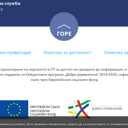
а служба:
03
ГОРЕ
нно правосъдие
Политика за достъпност
Политика з
трализиране на порталите в СП за достъп на граждани до информация, е-у
а подкрепа на Оперативна програма „Добро управление“ 2014-2020, съф
съюз чрез Европейския социален фонд
исквитки (cookies). Като приемете бисквитките, можете да се възползвате от оптималнот