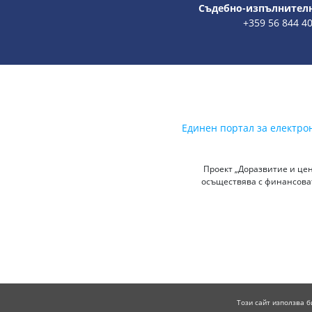
Съдебно-изпълнителн
+359 56 844 4
Единен портал за електро
Проект „Доразвитие и цен
осъществява с финансоват
Този сайт използва б