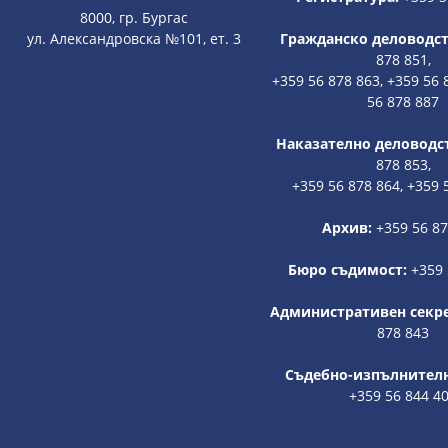
8000, гр. Бургас
ул. Александровска №101, ет. 3
Гражданско деловодст
878 851,
+359 56 878 863, +359 56 
56 878 887
Наказателно деловодс
878 853,
+359 56 878 864, +359 
Архив:
+359 56 8
Бюро съдимост:
+359 
Административен секр
878 843
Съдебно-изпълнителн
+359 56 844 4