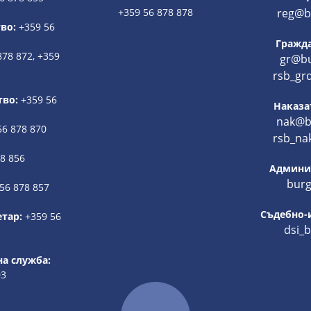
+359 56 878 878
reg@bu
во:
+359 56
Гражда
878 872, +359
gr@bu
rsb_gr
тво:
+359 56
Наказа
nak@bu
56 878 870
rsb_na
78 856
Админис
burg
56 878 857
Съдебно-
етар:
+359 56
dsi_
а служба:
03