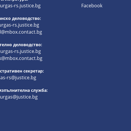
rgas-rs.justice.bg
Facebook
нско деловодство:
rgas-rs.justice.bg
d@mbox.contact.bg
телно деловодство:
rgas-rs.justice.bg
k@mbox.contact.bg
тративен секретар:
as-rs@justice.bg
изпълнителна служба:
burgas@justice.bg