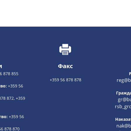
и
Факс
6 878 855
+359 56 878 878
reg@bu
во:
+359 56
Гражда
878 872, +359
gr@bu
rsb_gr
тво:
+359 56
Наказа
nak@bu
56 878 870