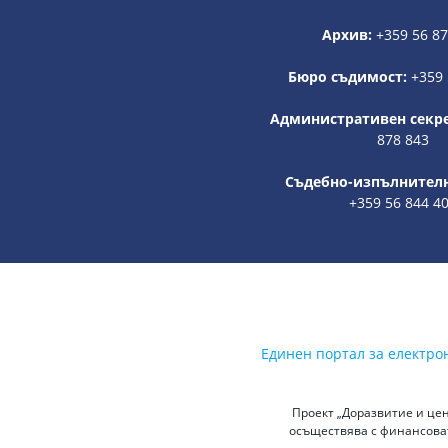
Архив:
+359 56 8
Бюро съдимост:
+359 
Административен секр
878 843
Съдебно-изпълнителн
+359 56 844 4
Единен портал за електро
Проект „Доразвитие и цен
осъществява с финансоват