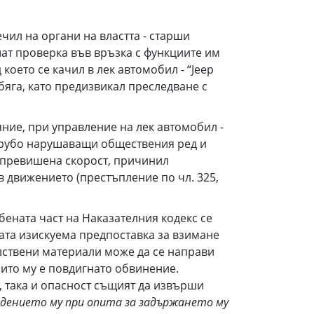
ечил на органи на властта - старши
ат проверка във връзка с функциите им
което се качил в лек автомобил - “Jeep
бяга, като предизвикал преследване с
еяние, при управление на лек автомобил -
, грубо нарушаващи обществения ред и
 превишена скорост, причинил
 движението (престъпление по чл. 325,
бената част на Наказателния кодекс се
ата изискуема предпоставка за взимане
лствени материали може да се направи
оито му е повдигнато обвинение.
, така и опасност същият да извърши
едението му при опита за задържането му