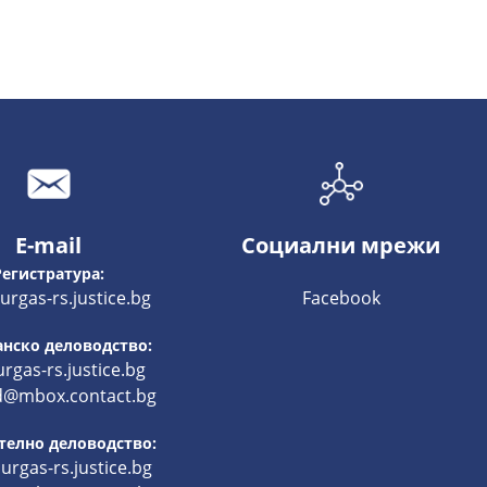
E-mail
Социални мрежи
Регистратура:
rgas-rs.justice.bg
Facebook
нско деловодство:
rgas-rs.justice.bg
d@mbox.contact.bg
телно деловодство:
rgas-rs.justice.bg