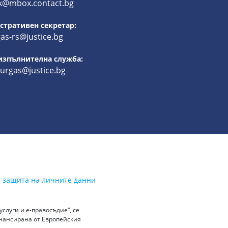
k@mbox.contact.bg
тративен секретар:
as-rs@justice.bg
изпълнителна служба:
burgas@justice.bg
а защита на личните данни
слуги и е-правосъдие“, се
инансирана от Европейския