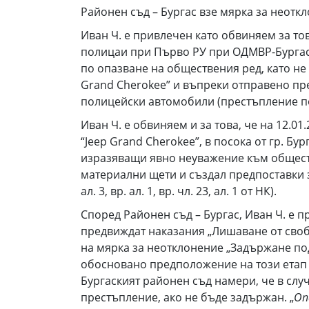
Районен съд – Бургас взе мярка за неотк
Иван Ч. е привлечен като обвиняем за това
полицаи при Първо РУ при ОДМВР-Бургас,
по опазване на обществения ред, като не 
Grand Cherokee” и въпреки отправено пре
полицейски автомобили (престъпление по ч
Иван Ч. е обвиняем и за това, че на 12.0
“Jeep Grand Cherokee”, в посока от гр. 
изразяващи явно неуважение към общест
материални щети и създал предпоставки з
ал. 3, вр. ал. 1, вр. чл. 23, ал. 1 от НК).
Според Районен съд – Бургас, Иван Ч. е п
предвиждат наказания „Лишаване от своб
на мярка за неотклонение „Задържане по
обосновано предположение на този етап о
Бургаският районен съд намери, че в слу
престъпление, ако не бъде задържан. „
Оп