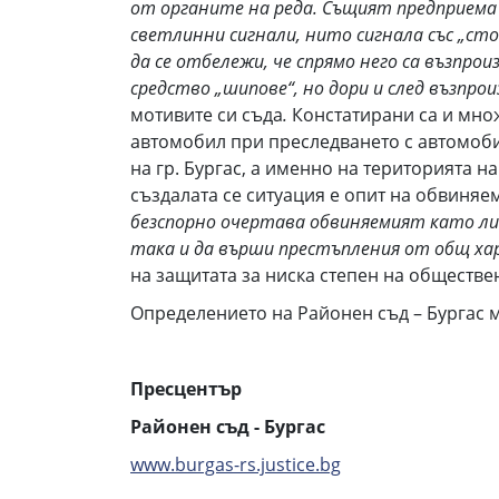
от органите на реда. Същият предприема
светлинни сигнали, нито сигнала със „ст
да се отбележи, че спрямо него са възпр
средство „шипове“, но дори и след възпро
мотивите си съда
.
Констатирани са и множ
автомобил при преследването с автомоби
на гр. Бургас, а именно на територията н
създалата се ситуация е опит на обвиняе
безспорно очертава обвиняемият като лиц
така и да върши престъпления от общ ха
на защитата за ниска степен на обществе
Определението на Районен съд – Бургас 
Пресцентър
Районен съд - Бургас
www.burgas-rs.justice.bg