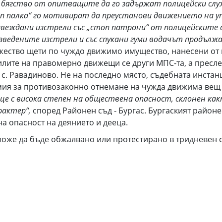
 бягство от опитващите да го задържат полицейски слу
оп палка“ го мотивират да преустанови движението на у
оизвеждани изстрели със „стоп патрони“ от полицейските
изведените изстрели и със спукани гуми водачът продълж
ество щети по чуждо движимо имущество, нанесени от в
лите на правомерно движещи се други МПС-та, а пресле
а с. Равадиново. Не на последно място, съдебната инстан
мия за противозаконно отнемане на чужда движима вещ 
е с висока степен на обществена опасност, склонен как
рактер“,
според Районен съд - Бургас. Бургаският район
на опасност на деянието и дееца.
може да бъде обжалвано или протестирано в тридневен с