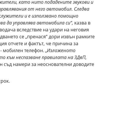
жители, като нито подадените звукови и
правлявания от него автомобил. Следва
 служители и е използвано помощно
ава да управлява автомобила си“,
казва в
одача вследствие на удари на неговия
дването се „пренася“ дори извън рамките
ция отчете и фактът, че причина за
- мобилен телефон. „
Изложеното
то към неспазване правилата на ЗДвП,
ен съд намери за неоснователни доводите
рок.