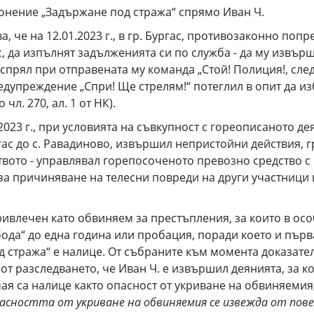
лонение „Задържане под стража“ спрямо Иван Ч.
, че на 12.01.2023 г., в гр. Бургас, противозаконно попр
 да изпълнят задълженията си по служба - да му извърш
спрял при отправената му команда „Стой! Полиция!, след 
дупреждение „Спри! Ще стрелям!“ потеглил в опит да из
л. 270, ал. 1 от НК).
1.2023 г., при условията на съвкупност с гореописаното д
Бургас до с. Равадиново, извършил непристойни действия
вото - управлявал горепосоченото превозно средство с
а причиняване на телесни повреди на други участници в
ривлечен като обвиняем за престъпления, за които в осо
ода“ до една година или пробация, поради което и първ
д стража“ е налице. От събраните към момента доказате
т разследването, че Иван Ч. е извършил деянията, за к
чая са налице както опасност от укриване на обвиняемия
асността от укриване на обвиняемия се извежда от пов