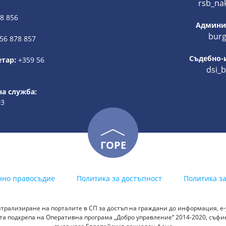
rsb_na
78 856
Админис
burg
56 878 857
Съдебно-
етар:
+359 56
dsi_
а служба:
03
ГОРЕ
нно правосъдие
Политика за достъпност
Политика з
трализиране на порталите в СП за достъп на граждани до информация, е-у
а подкрепа на Оперативна програма „Добро управление“ 2014-2020, съф