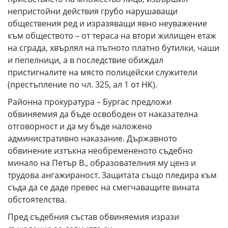
непристойни действия грубо нарушаващи
обществения ред и изразяващи явно неуважение
към обществото – от тераса на втори жилищен етаж
на сграда, хвърлял на пътното платно бутилки, чаши
и пепелници, а в последствие обиждал
пристигналите на място полицейски служители
(престъпление по чл. 325, ал 1 от НК).
Районна прокуратура – Бургас предложи
обвиняемия да бъде освободен от наказателна
отговорност и да му бъде наложено
административно наказание. Държавното
обвинение изтъкна необремененото съдебно
минало на Петър В., образователния му ценз и
трудова ангажираност. Защитата също пледира към
съда да се даде превес на смегчаващите вината
обстоятелства.
Пред съдебния състав обвиняемия изрази