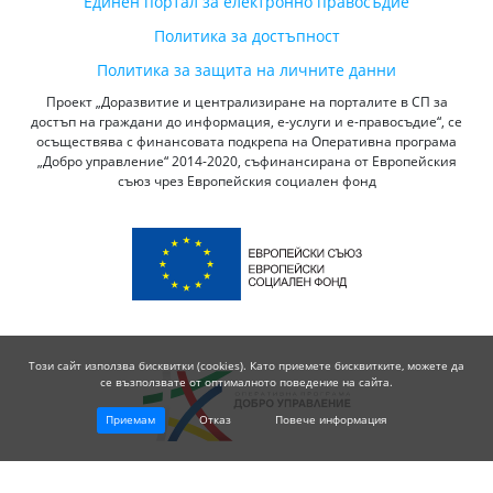
Единен портал за електронно правосъдие
Политика за достъпност
Политика за защита на личните данни
Проект „Доразвитие и централизиране на порталите в СП за
достъп на граждани до информация, е-услуги и е-правосъдие“, се
осъществява с финансовата подкрепа на Оперативна програма
„Добро управление“ 2014-2020, съфинансирана от Европейския
съюз чрез Европейския социален фонд
Този сайт използва бисквитки (cookies). Като приемете бисквитките, можете да
се възползвате от оптималното поведение на сайта.
Приемам
Отказ
Повече информация
© 2026 Висш Съдебен Съвет - Република България